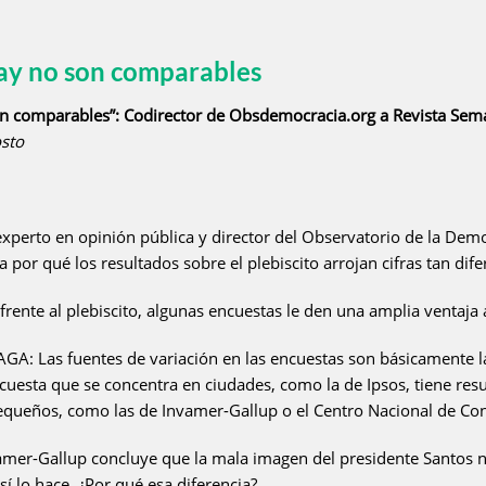
hay no son comparables
on comparables”: Codirector de Obsdemocracia.org a Revista Sem
sto
xperto en opinión pública y director del Observatorio de la Demo
a por qué los resultados sobre el plebiscito arrojan cifras tan dife
nte al plebiscito, algunas encuestas le den una amplia ventaja al
Las fuentes de variación en las encuestas son básicamente la c
cuesta que se concentra en ciudades, como la de Ipsos, tiene resu
equeños, como las de Invamer-Gallup o el Centro Nacional de Con
er-Gallup concluye que la mala imagen del presidente Santos no 
sí lo hace. ¿Por qué esa diferencia?